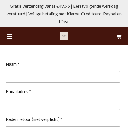
Gratis verzending vanaf €49,95 | Eerstvolgende werkdag
Ga
verstuurd | Veilige betaling met Klarna, Creditcard, Paypal en
direct
IDeal
naar
de
hoofdinhoud
Naam *
E-mailadres *
Reden retour (niet verplicht) *