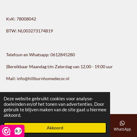
KvK: 78008042
BTW: NL003273174B19
Telefoon en Whatsapp: 0612845280
(Bereikbaar Maandag t/m Zaterdag van 12.00 - 19.00 uur
Mail: info@hillburnhomedecor.nl
Hillburn Homedecor
Deze website gebruikt cookies voor analyse-
doeleinden en/of het tonen van advertenties. Door
gebruik te blijven maken van de site gaat u hiermee
akkoord.
Akkoord
E-mailadres
Telefoonnummer
Kaart
Instagram
WhatsApp
9,7