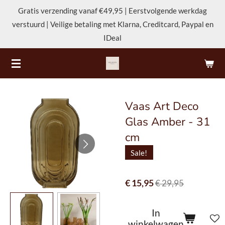
Gratis verzending vanaf €49,95 | Eerstvolgende werkdag
Ga
verstuurd | Veilige betaling met Klarna, Creditcard, Paypal en
direct
IDeal
naar
de
hoofdinhoud
Vaas Art Deco
Glas Amber - 31
cm
Sale!
€ 15,95
€ 29,95
In
winkelwagen