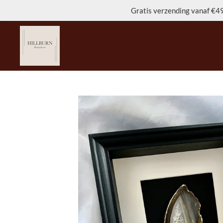
Gratis verzending vanaf €49
Ga
direct
naar
de
hoofdinhoud