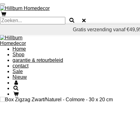
Ga
direct
naar
de
hoofdinhoud
Gratis verzending vanaf €49,95
Home
Shop
garantie & retourbeleid
contact
Sale
Nieuw