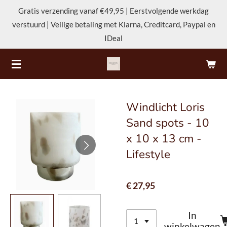
Gratis verzending vanaf €49,95 | Eerstvolgende werkdag
Ga
verstuurd | Veilige betaling met Klarna, Creditcard, Paypal en
direct
IDeal
naar
de
hoofdinhoud
Windlicht Loris
Sand spots - 10
x 10 x 13 cm -
Lifestyle
€ 27,95
In
winkelwagen