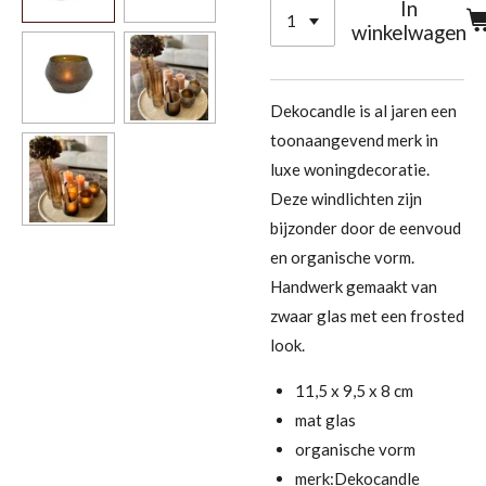
In
winkelwagen
Dekocandle is al jaren een
toonaangevend merk in
luxe woningdecoratie.
Deze windlichten zijn
bijzonder door de eenvoud
en organische vorm.
Handwerk gemaakt van
zwaar glas met een frosted
look.
11,5 x 9,5 x 8 cm
mat glas
organische vorm
merk:Dekocandle