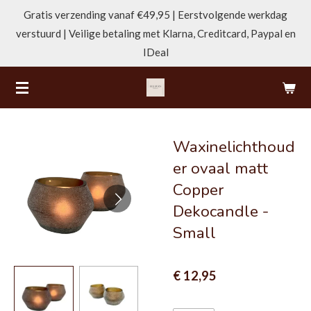
Gratis verzending vanaf €49,95 | Eerstvolgende werkdag
Ga
verstuurd | Veilige betaling met Klarna, Creditcard, Paypal en
direct
IDeal
naar
de
hoofdinhoud
Waxinelichthoud
er ovaal matt
Copper
Dekocandle -
Small
€ 12,95