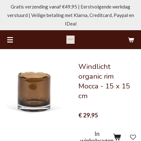
Gratis verzending vanaf €49,95 | Eerstvolgende werkdag
Ga
verstuurd | Veilige betaling met Klarna, Creditcard, Paypal en
direct
IDeal
naar
de
hoofdinhoud
Windlicht
organic rim
Mocca - 15 x 15
cm
€ 29,95
In
winkelwagen