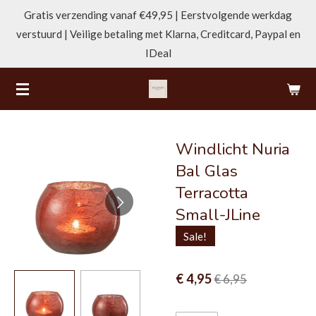
Gratis verzending vanaf €49,95 | Eerstvolgende werkdag
Ga
verstuurd | Veilige betaling met Klarna, Creditcard, Paypal en
direct
IDeal
naar
de
hoofdinhoud
Windlicht Nuria
Bal Glas
Terracotta
Small-JLine
Sale!
€ 4,95
€ 6,95